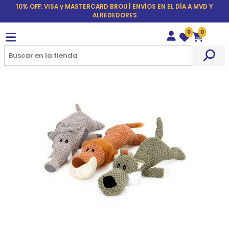
10% OFF: VISA y MASTERCARD BROU | ENVÍOS EN EL DÍA A MVD Y
ALREDEDORES
0
0
Wishlist
Carrito