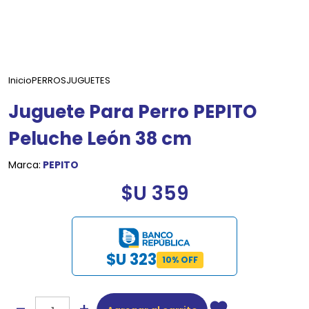
Inicio
PERROS
JUGUETES
Juguete Para Perro PEPITO
Peluche León 38 cm
Marca:
PEPITO
$U 359
$U 323
10% OFF