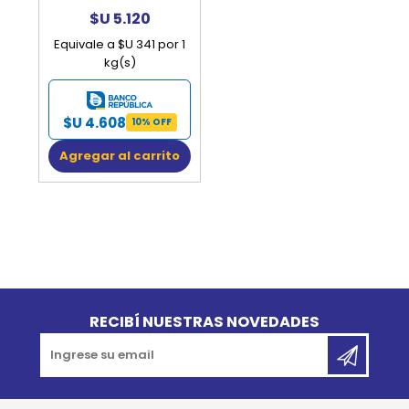
$U 5.120
Equivale a $U 341 por 1
kg(s)
$U 4.608
10% OFF
Agregar al carrito
Go to top
RECIBÍ NUESTRAS NOVEDADES