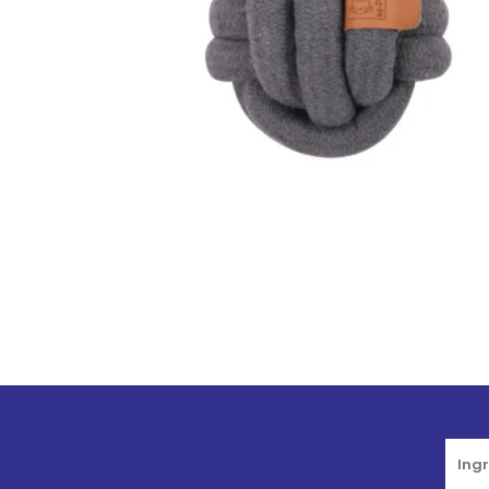
JUGUETES
TRAN
COMEDEROS Y BEBEDE
CAMA
ROPA
Go to top