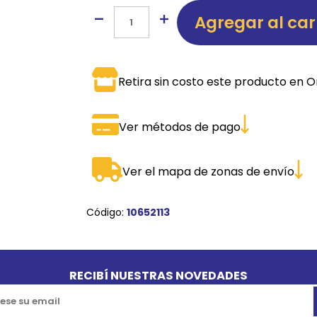
Agregar al car
SPORTADORAS
TH
ROS
S
TH
Retira sin costo este producto en O
PE
RO
Ver métodos de pago
Ve
Ver el mapa de zonas de envío
Código:
10652113
RECIBÍ NUESTRAS NOVEDADES