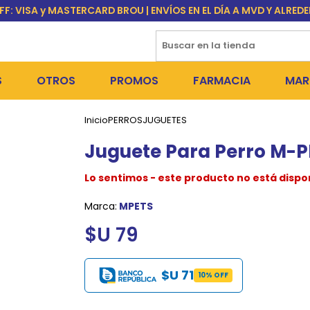
FF: VISA y MASTERCARD BROU | ENVÍOS EN EL DÍA A MVD Y ALRED
S
OTROS
PROMOS
FARMACIA
MAR
Inicio
PERROS
JUGUETES
NTOS SECOS
PERROS
MEDICAMENTOS
FR
Juguete Para Perro M-PE
 SNACKS
NTOS HÚMEDOS Y SNACKS
GATOS
PULGUICIDAS Y GARRAPA
EQU
Lo sentimos - este producto no está dispo
 COSMÉTICA
S SANITARIAS
OUTLET
COLLARES ISABELINOS Y
BI
Marca:
MPETS
NE Y BAÑOS
GR
$U 79
ADORAS
DEROS Y BEBEDEROS
NY
$U 71
TES Y RASCADORES
AS
10% OFF
CORREAS
RES Y ACCESORIOS
MA