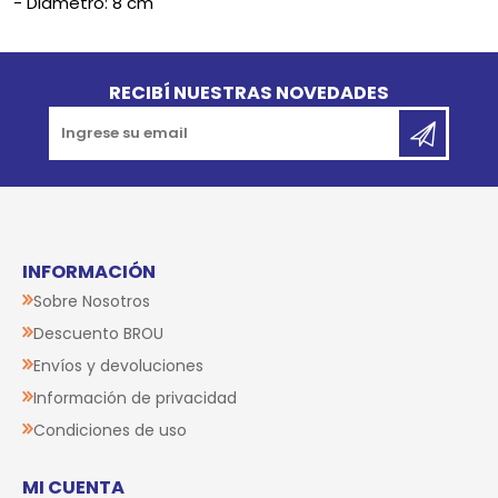
- Diámetro: 8 cm
Go to top
RECIBÍ NUESTRAS NOVEDADES
INFORMACIÓN
Sobre Nosotros
Descuento BROU
Envíos y devoluciones
Información de privacidad
Condiciones de uso
MI CUENTA