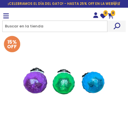
¡CELEBRAMOS EL DÍA DEL GATO! - HASTA 25% OFF EN LA WEB🐱🛒
0
0
Wishlist
Carrito
15%
OFF