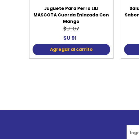
Juguete Para Perro LILI
Sal
MASCOTA Cuerda Enlazada Con
Sabor
Mango
$U 107
$U 91
Agregar al carrito
Go to top