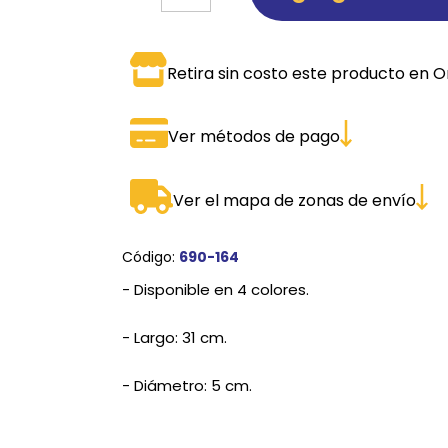
SPORTADORAS
TH
Retira sin costo este producto en O
ROS
S
TH
PE
Ver métodos de pago
RO
Ver el mapa de zonas de envío
Ve
Código:
690-164
- Disponible en 4 colores.
- Largo: 31 cm.
- Diámetro: 5 cm.