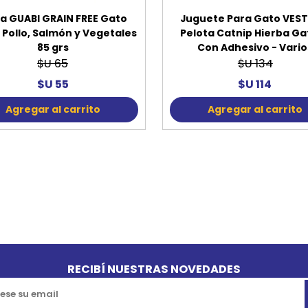
sa GUABI GRAIN FREE Gato
Juguete Para Gato VEST
 Pollo, Salmón y Vegetales
Pelota Catnip Hierba G
85 grs
Con Adhesivo - Vario
$U 65
$U 134
$U 55
$U 114
Agregar al carrito
Agregar al carrito
RECIBÍ NUESTRAS NOVEDADES