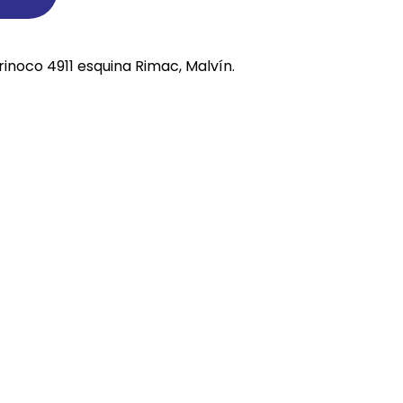
REE CATS
rinoco 4911 esquina Rimac, Malvín.
REE DOGS
DIGREE
YAL CANIN
r todas