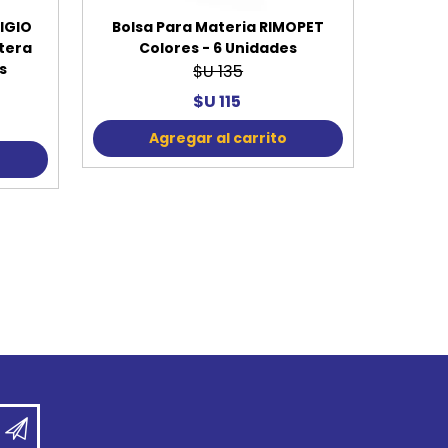
IGIO
Bolsa Para Materia RIMOPET
atera
Colores - 6 Unidades
s
$U 135
$U 115
Agregar al carrito