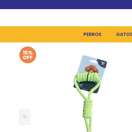
PERROS
GATO
15%
ALIMENTOS SECOS
ALIME
OFF
ALIMENTOS HÚMEDOS Y
ALIME
HIGIENE, PELUQUERÍA Y
ARENA
CAMAS Y CASETAS
HIGIE
BOLSOS Y TRANSPORT
COME
BOLSAS PARA MATERIA
JUGUE
COLLARES, ARNESES Y 
COLLA