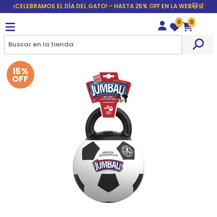
¡CELEBRAMOS EL DÍA DEL GATO! - HASTA 25% OFF EN LA WEB🐱🛒
0
0
Wishlist
Carrito
15%
OFF