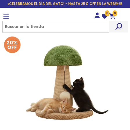
¡CELEBRAMOS EL DÍA DEL GATO! - HASTA 25% OFF EN LA WEB🐱🛒
0
0
Wishlist
Carrito
20%
OFF