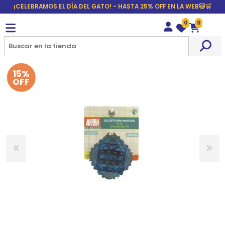
¡CELEBRAMOS EL DÍA DEL GATO! - HASTA 25% OFF EN LA WEB🐱🛒
0
0
Wishlist
Carrito
15%
OFF