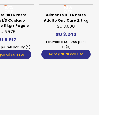
10%
10%
OFF
OFF
to HILLS Perro
Alimento HILLS Perro
o I/D Cuidado
Adulto Onc Care 2,7 kg
o 8 kg + Regalo
$U 3.600
$U 6.575
$U 3.240
U 5.917
Equivale a $U 1.200 por 1
kg(s)
 $U 740 por 1 kg(s)
Agregar al carrito
ar al carrito
10%
10%