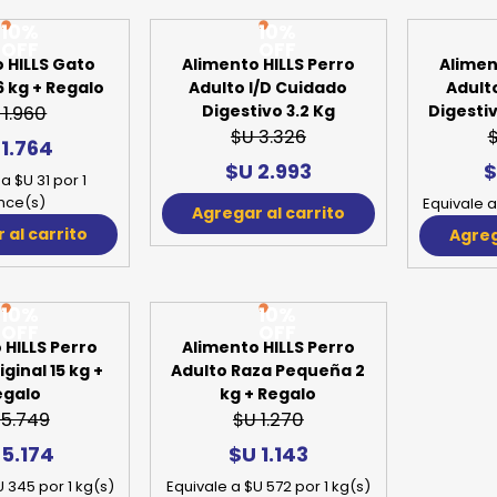
10%
10%
OFF
OFF
 HILLS Gato
Alimen
6 kg + Regalo
Adult
Digestiv
 1.960
 1.764
$
a $U 31 por 1
nce(s)
Equivale a
 al carrito
Agreg
Alimento HILLS Perro
Adulto I/D Cuidado
Digestivo 3.2 Kg
$U 3.326
$U 2.993
Agregar al carrito
10%
10%