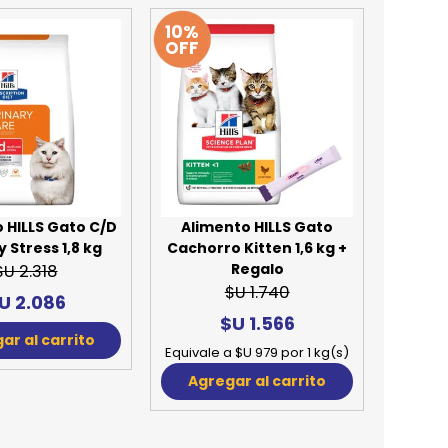
10%
OFF
 HILLS Gato C/D
Alimento HILLS Gato
y Stress 1,8 kg
Cachorro Kitten 1,6 kg +
Regalo
$U 2.318
$U 1.740
U 2.086
$U 1.566
ar al carrito
Equivale a $U 979 por 1 kg(s)
Agregar al carrito