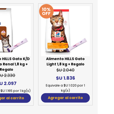
10%
OFF
 HILLS Gato K/D
Alimento HILLS Gato
 Renal 1,8 kg +
Light 1,8 kg + Regalo
Regalo
$U 2.040
U 2.330
$U 1.836
U 2.097
Equivale a $U 1.020 por 1
kg(s)
$U 1.165 por 1 kg(s)
Agregar al carrito
ar al carrito