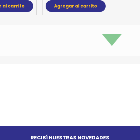
OFF
OFF
 HILLS Perro
Alimento HILLS Perro
Alimen
ginal 15 kg +
Adulto Raza Pequeña 2
Adulto R
egalo
kg + Regalo
kg
 5.749
$U 1.270
 5.174
$U 1.143
$
U 345 por 1 kg(s)
Equivale a $U 572 por 1 kg(s)
Equivale a
 al carrito
Agregar al carrito
Agreg
10%
10%
OFF
OFF
 HILLS Perro
Alimento HILLS Perro
Alimen
Raza Pequeña
Mature Adulto +7 años
Meta
g + Regalo
Raza Mediana 3 kg
$
 1.343
$U 2.214
$
 1.209
$U 1.993
Equivale a
U 604 por 1 kg(s)
Agreg
Agregar al carrito
 al carrito