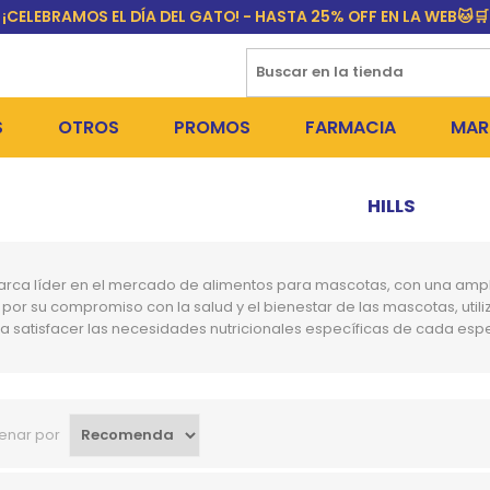
¡CELEBRAMOS EL DÍA DEL GATO! - HASTA 25% OFF EN LA WEB🐱🛒
S
OTROS
PROMOS
FARMACIA
MAR
NTOS SECOS
DÍA DEL GATO
MEDICAMENTOS
FR
HILLS
 SNACKS
NTOS HÚMEDOS Y SNACKS
PERROS
PULGUICIDAS Y GARRAPA
EQU
marca líder en el mercado de alimentos para mascotas, con una amp
 COSMÉTICA
S SANITARIAS
GATOS
COLLARES ISABELINOS Y
BI
 por su compromiso con la salud y el bienestar de las mascotas, util
 satisfacer las necesidades nutricionales específicas de cada espe
NE Y BAÑOS
OUTLET
GR
ADORAS
DEROS Y BEBEDEROS
NY
TES Y RASCADORES
AS
enar por
CORREAS
RES Y ACCESORIOS
MA