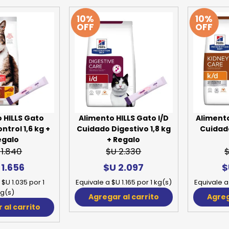
10%
10%
OFF
OFF
 HILLS Gato
Alimento HILLS Gato I/D
Alimento
ntrol 1,6 kg +
Cuidado Digestivo 1,8 kg
Cuidado
egalo
+ Regalo
 1.840
$U 2.330
$
 1.656
$U 2.097
$
 $U 1.035 por 1
Equivale a $U 1.165 por 1 kg(s)
Equivale a 
g(s)
Agregar al carrito
Agreg
 al carrito