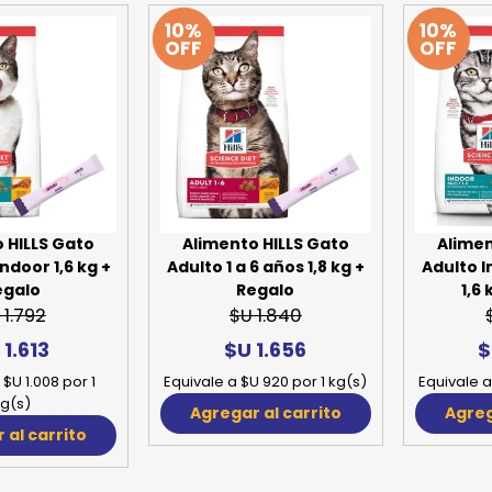
10%
10%
SPORTADORAS
TH
OFF
OFF
ROS
S
TH
PE
RO
Ve
 HILLS Gato
Alimento HILLS Gato
Alimen
Indoor 1,6 kg +
Adulto 1 a 6 años 1,8 kg +
Adulto I
egalo
Regalo
1,6
 1.792
$U 1.840
 1.613
$U 1.656
$
 $U 1.008 por 1
Equivale a $U 920 por 1 kg(s)
Equivale a
g(s)
Agregar al carrito
Agreg
 al carrito