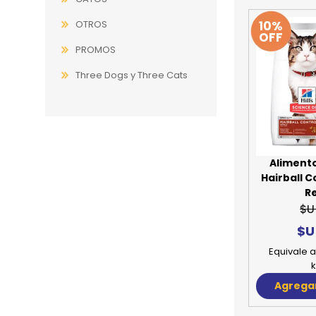
10%
OTROS
OFF
PROMOS
Three Dogs y Three Cats
Alimento
Hairball Co
R
$U
$U
Equivale a
k
Agregar