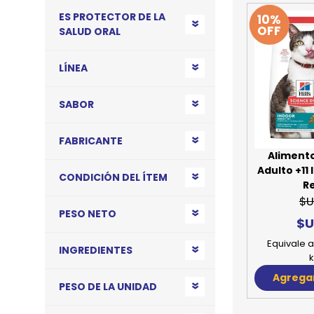
ES PROTECTOR DE LA
10%
JUGUETES
TRAN
OFF
SALUD ORAL
COMEDEROS Y BEBEDE
CAMA
LÍNEA
ROPA
SABOR
FABRICANTE
Alimento
Adulto +11 
CONDICIÓN DEL ÍTEM
R
$U
PESO NETO
$U
Equivale a
INGREDIENTES
k
Agregar
PESO DE LA UNIDAD