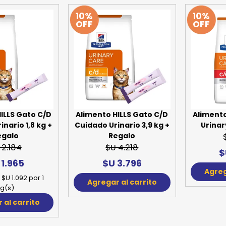
10%
10%
OFF
OFF
ILLS Gato C/D
Alimento HILLS Gato C/D
Alimento
nario 1,8 kg +
Cuidado Urinario 3,9 kg +
Urinar
egalo
Regalo
 2.184
$U 4.218
$
 1.965
$U 3.796
Agreg
 $U 1.092 por 1
Agregar al carrito
g(s)
 al carrito