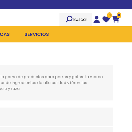
0
0
Buscar
Wishlist
Carrito
CAS
SERVICIOS
OST
Sociedad
TICIDAS
ILIBRIO
Peluquería
lia gama de productos para perros y gatos. La marca
 ROPA QUIRÚRGICA
OFRESH
Emergencias
izando ingredientes de alta calidad y fórmulas
cie y raza.
ANPLUS
Exámenes Clínicos
D
Cirugías Coordinadas
TRO
X