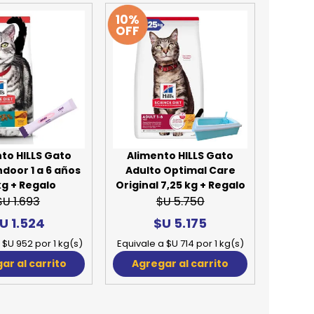
10%
REE CATS
OFF
REE DOGS
DIGREE
YAL CANIN
r todas
to HILLS Gato
Alimento HILLS Gato
ndoor 1 a 6 años
Adulto Optimal Care
 kg + Regalo
Original 7,25 kg + Regalo
$U 1.693
$U 5.750
U 1.524
$U 5.175
 $U 952 por 1 kg(s)
Equivale a $U 714 por 1 kg(s)
ar al carrito
Agregar al carrito