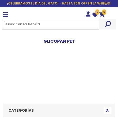
¡CELEBRAMOS EL DÍA DEL GATO! - HASTA 25% OFF EN LA WEB🐱🛒
0
0
Wishlist
Carrito
GLICOPAN PET
CATEGORÍAS