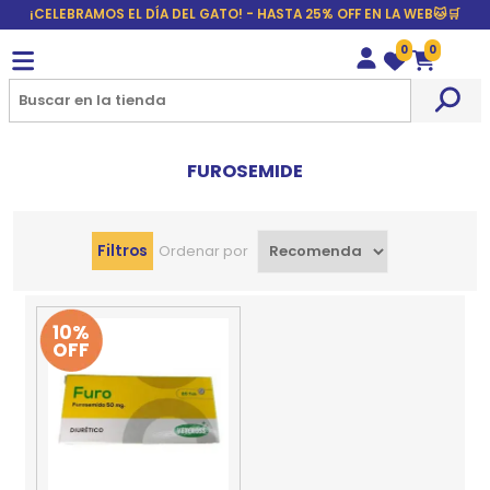
¡CELEBRAMOS EL DÍA DEL GATO! - HASTA 25% OFF EN LA WEB🐱🛒
0
0
Wishlist
Carrito
FUROSEMIDE
Filtros
Ordenar por
10%
OFF