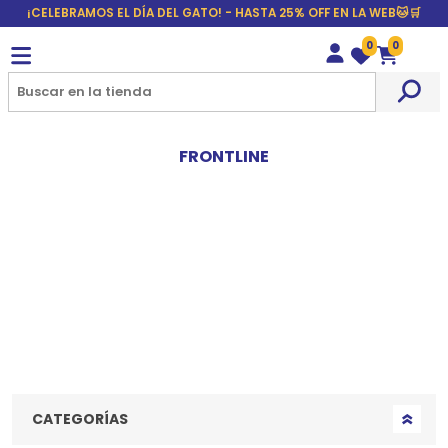
¡CELEBRAMOS EL DÍA DEL GATO! - HASTA 25% OFF EN LA WEB🐱🛒
0
0
Wishlist
Carrito
FRONTLINE
CATEGORÍAS