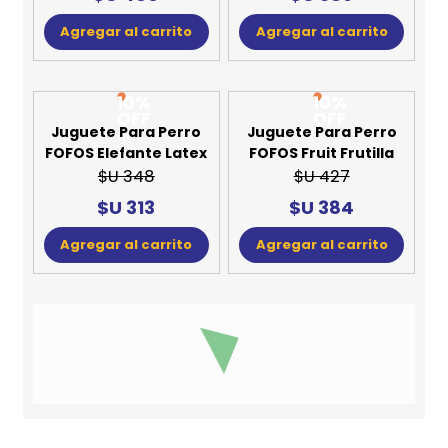
Agregar al carrito
Agregar al carrito
10%
10%
OFF
OFF
Juguete Para Perro
Juguete Para Perro
FOFOS Elefante Latex
FOFOS Fruit Frutilla
$U 348
$U 427
$U 313
$U 384
Agregar al carrito
Agregar al carrito
10%
10%
OFF
OFF
Juguete Para Perro
Juguete Para Perro
FOFOS Interactivo
FOFOS Latex Buey
Veggie Bites Broccoli
$U 348
$U 433
$U 313
$U 390