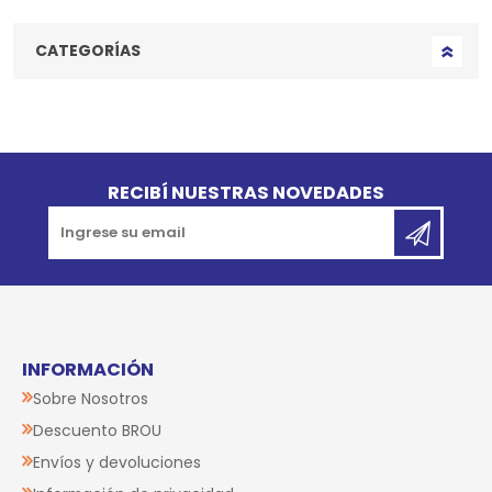
Agregar al carrito
Agregar al carrito
10%
10%
OFF
OFF
Juguete Para Perro
Juguete Para Perro
FOFOS Palta Feliz Con
FOFOS Panda Pelota
Dispensador
Latex
$U 618
$U 257
$U 556
$U 231
Agregar al carrito
Agregar al carrito
10%
10%
OFF
OFF
Juguete Para Perro
Juguete Para Perro
FOFOS Pelotas De
FOFOS Peluche
Tenis - 4 Unidades
Dinosaurio Love
$U 348
$U 420