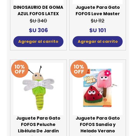
DINOSAURIO DE GOMA
Juguete Para Gato
AZUL FOFOS LATEX
FOFOS Love Master
$U 340
$U 112
$U 306
$U 101
Agregar al carrito
Agregar al carrito
10%
10%
OFF
OFF
Juguete Para Gato
Juguete Para Gato
FOFOS Peluche
FOFOS Sandía y
Libélula De Jardín
Helado Verano