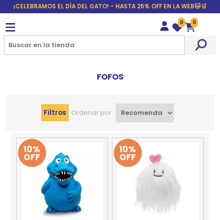
¡CELEBRAMOS EL DÍA DEL GATO! - HASTA 25% OFF EN LA WEB🐱🛒
0
0
Wishlist
Carrito
FOFOS
Filtros
Ordenar por
10%
10%
OFF
OFF