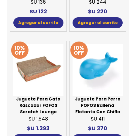
$U 136
$U 244
$U 122
$U 220
Agregar al carrito
Agregar al carrito
10%
10%
OFF
OFF
Juguete Para Gato
Juguete Para Perro
Rascador FOFOS
FOFOS Ballena
Scratch Lounge
Flotante Con Chifle
$U 1.548
$U 411
$U 1.393
$U 370