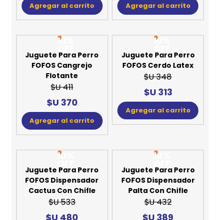
Agregar al carrito
Agregar al carrito
10%
10%
OFF
OFF
Juguete Para Perro
Juguete Para Perro
FOFOS Cangrejo
FOFOS Cerdo Latex
Flotante
$U 348
$U 411
$U 313
$U 370
Agregar al carrito
Agregar al carrito
10%
10%
OFF
OFF
Juguete Para Perro
Juguete Para Perro
FOFOS Dispensador
FOFOS Dispensador
Cactus Con Chifle
Palta Con Chifle
$U 533
$U 432
$U 480
$U 389