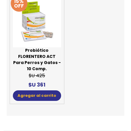
15%
OFF
Probiótico
FLORENTERO ACT
Para Perros y Gatos -
10 Comp.
$U 425
$U 361
Agregar al carrito