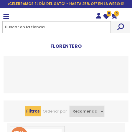
¡CELEBRAMOS EL DÍA DEL GATO! - HASTA 25% OFF EN LA WEB🐱🛒
0
0
Wishlist
Carrito
FLORENTERO
Filtros
Ordenar por