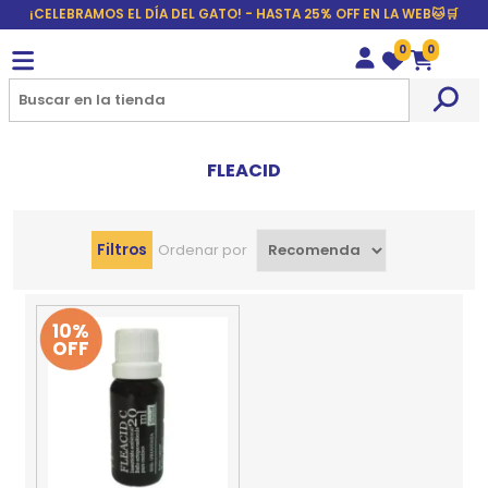
¡CELEBRAMOS EL DÍA DEL GATO! - HASTA 25% OFF EN LA WEB🐱🛒
0
0
Wishlist
Carrito
FLEACID
Filtros
Ordenar por
10%
OFF