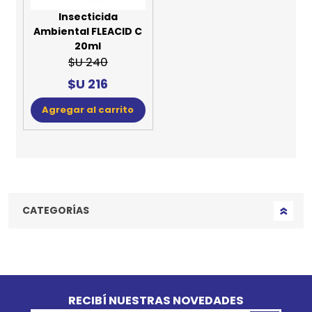
Insecticida
Ambiental FLEACID C
20ml
$U 240
$U 216
Agregar al carrito
CATEGORÍAS
Go to top
RECIBÍ NUESTRAS NOVEDADES