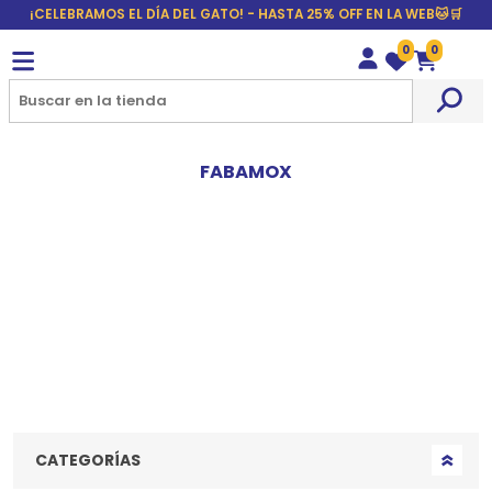
¡CELEBRAMOS EL DÍA DEL GATO! - HASTA 25% OFF EN LA WEB🐱🛒
0
0
Wishlist
Carrito
FABAMOX
CATEGORÍAS