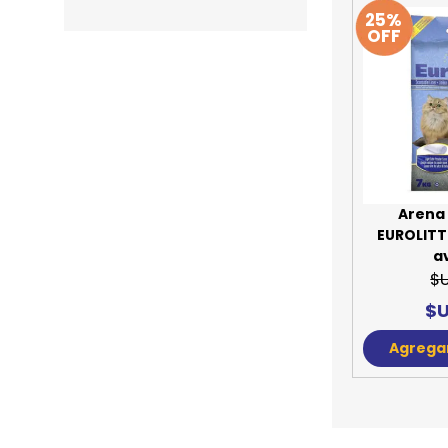
25%
JUGUETES
TRAN
OFF
COMEDEROS Y BEBEDE
CAMA
ROPA
Arena 
EUROLITTE
a
$
$U
Agregar