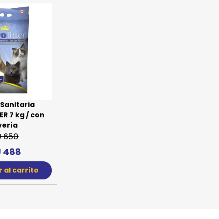
SPORTADORAS
TH
ROS
S
TH
PE
RO
Ve
Sanitaria
R 7 kg / con
vería
U 650
 488
 al carrito