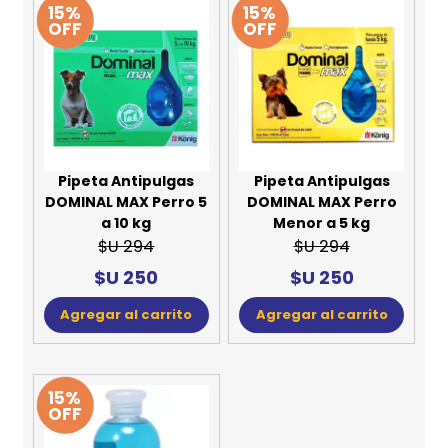
15%
15%
OFF
OFF
Pipeta Antipulgas
Pipeta Antipulgas
DOMINAL MAX Perro 5
DOMINAL MAX Perro
a 10 kg
Menor a 5 kg
$U 294
$U 294
$U 250
$U 250
Agregar al carrito
Agregar al carrito
15%
OFF