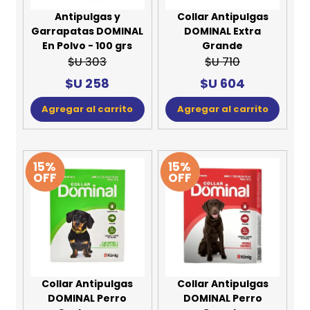
Antipulgas y
Collar Antipulgas
Garrapatas DOMINAL
DOMINAL Extra
En Polvo - 100 grs
Grande
$U 303
$U 710
$U 258
$U 604
Agregar al carrito
Agregar al carrito
15%
15%
OFF
OFF
Collar Antipulgas
Collar Antipulgas
DOMINAL Perro
DOMINAL Perro