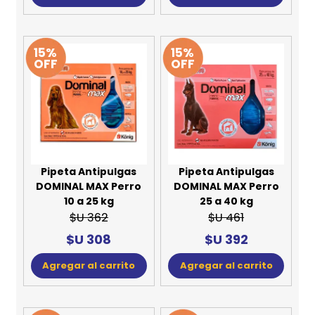
15%
15%
OFF
OFF
Pipeta Antipulgas
Pipeta Antipulgas
DOMINAL MAX Perro
DOMINAL MAX Perro
10 a 25 kg
25 a 40 kg
$U 362
$U 461
$U 308
$U 392
Agregar al carrito
Agregar al carrito