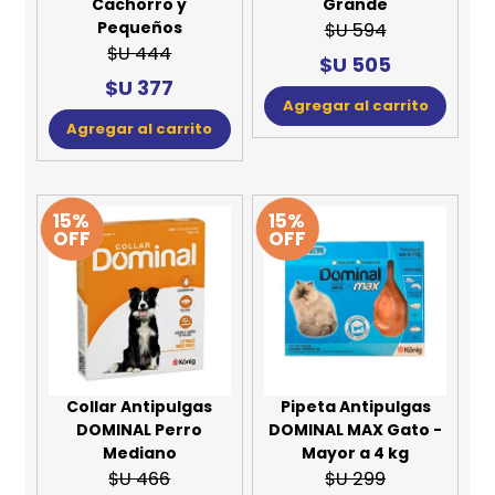
Cachorro y
Grande
Pequeños
$U 594
$U 444
$U 505
$U 377
Agregar al carrito
Agregar al carrito
15%
15%
OFF
OFF
Collar Antipulgas
Pipeta Antipulgas
DOMINAL Perro
DOMINAL MAX Gato -
Mediano
Mayor a 4 kg
$U 466
$U 299