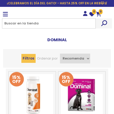
¡CELEBRAMOS EL DÍA DEL GATO! - HASTA 25% OFF EN LA WEB🐱🛒
0
0
Wishlist
Carrito
DOMINAL
Filtros
Ordenar por
15%
15%
OFF
OFF