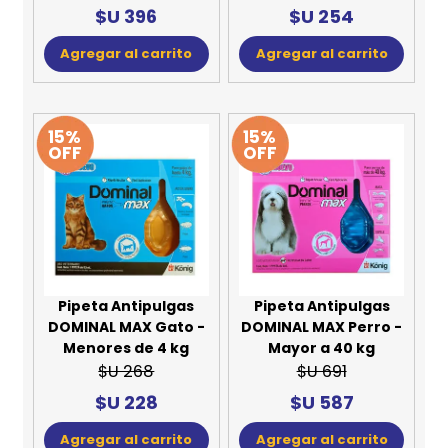
$U 396
$U 254
Agregar al carrito
Agregar al carrito
15%
15%
OFF
OFF
Pipeta Antipulgas
Pipeta Antipulgas
DOMINAL MAX Gato -
DOMINAL MAX Perro -
Menores de 4 kg
Mayor a 40 kg
$U 268
$U 691
$U 228
$U 587
Agregar al carrito
Agregar al carrito