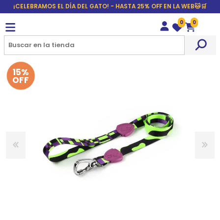
¡CELEBRAMOS EL DÍA DEL GATO! - HASTA 25% OFF EN LA WEB🐱🛒
0
0
Wishlist
Carrito
15%
OFF