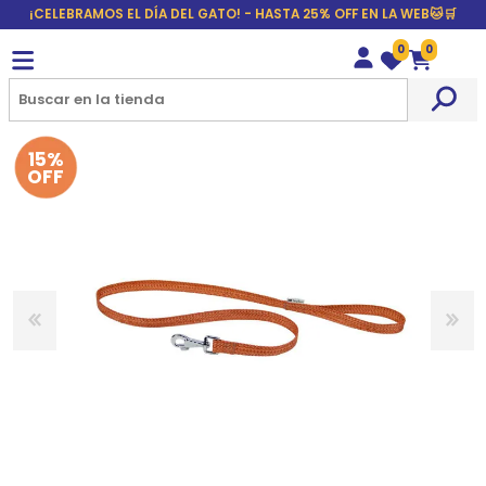
¡CELEBRAMOS EL DÍA DEL GATO! - HASTA 25% OFF EN LA WEB🐱🛒
0
0
Wishlist
Carrito
15%
OFF