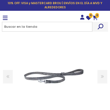
10% OFF: VISA y MASTERCARD BROU | ENVÍOS EN EL DÍA A MVD Y
ALREDEDORES
0
0
Wishlist
Carrito