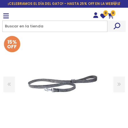
¡CELEBRAMOS EL DÍA DEL GATO! - HASTA 25% OFF EN LA WEB🐱🛒
0
0
Wishlist
Carrito
15%
OFF