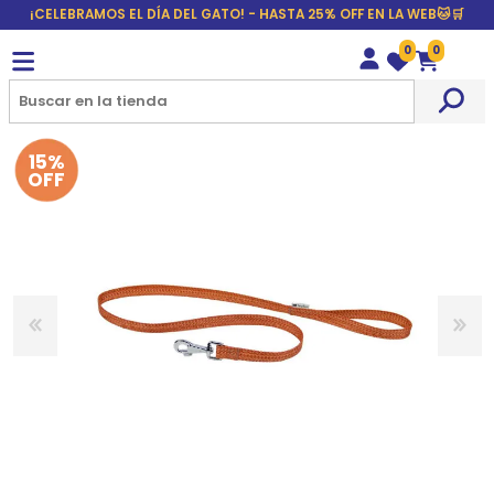
¡CELEBRAMOS EL DÍA DEL GATO! - HASTA 25% OFF EN LA WEB🐱🛒
0
0
Wishlist
Carrito
15%
OFF