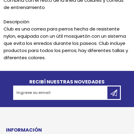
Combina con el resto de la linea de collares y correas
de entrenamiento
Descripción
Club es una correa para perros hecha de resistente
nylon, equipada con un útil mosquetón con un sistema
que evita los enredos durante los paseos. Club incluye
productos para todos los perros; hay diferentes tallas y
diferentes colores.
Go to top
RECIBÍ NUESTRAS NOVEDADES
INFORMACIÓN