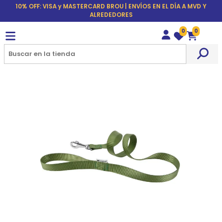
10% OFF: VISA y MASTERCARD BROU | ENVÍOS EN EL DÍA A MVD Y
ALREDEDORES
0
0
Wishlist
Carrito