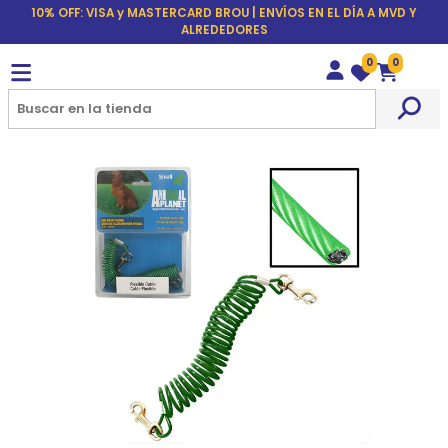
10% OFF: VISA y MASTERCARD BROU | ENVÍOS EN EL DÍA A MVD Y
ALREDEDORES
0
0
Wishlist
Carrito