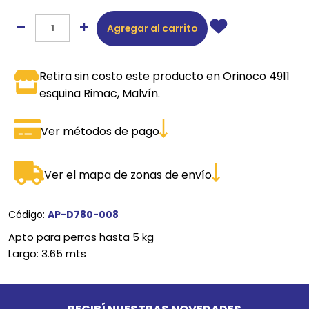
Agregar al carrito
Retira sin costo este producto en Orinoco 4911
esquina Rimac, Malvín.
Ver métodos de pago
Ver el mapa de zonas de envío
Código:
AP-D780-008
Apto para perros hasta 5 kg
Largo: 3.65 mts
Go to top