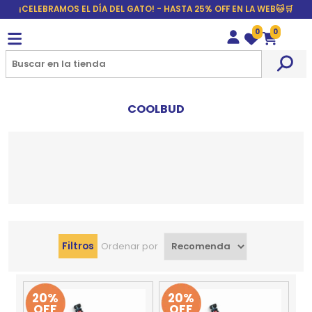
¡CELEBRAMOS EL DÍA DEL GATO! - HASTA 25% OFF EN LA WEB🐱🛒
0
0
Wishlist
Carrito
COOLBUD
Filtros
Ordenar por
20%
20%
OFF
OFF