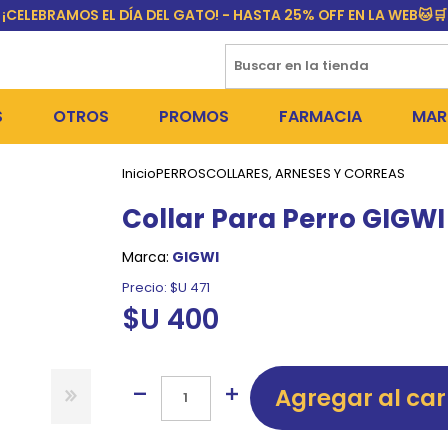
¡CELEBRAMOS EL DÍA DEL GATO! - HASTA 25% OFF EN LA WEB🐱🛒
S
OTROS
PROMOS
FARMACIA
MAR
Inicio
PERROS
COLLARES, ARNESES Y CORREAS
NTOS SECOS
PERROS
MEDICAMENTOS
FR
Collar Para Perro GIGWI 
 SNACKS
NTOS HÚMEDOS Y SNACKS
GATOS
PULGUICIDAS Y GARRAPA
EQU
Marca:
GIGWI
 COSMÉTICA
S SANITARIAS
OUTLET
COLLARES ISABELINOS Y
BI
Precio:
$U 471
$U 400
NE Y BAÑOS
GR
ADORAS
DEROS Y BEBEDEROS
NY
Agregar al car
TES Y RASCADORES
AS
CORREAS
RES Y ACCESORIOS
MA