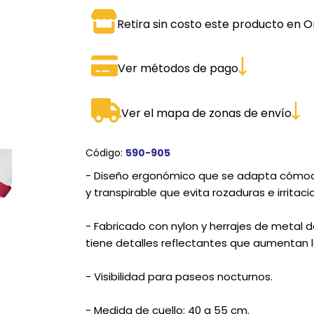
SPORTADORAS
TH
Retira sin costo este producto en O
ROS
S
TH
Ver métodos de pago
PE
RO
Ver el mapa de zonas de envío
Ve
Código:
590-905
- Diseño ergonómico que se adapta cómod
y transpirable que evita rozaduras e irritaci
- Fabricado con nylon y herrajes de metal d
tiene detalles reflectantes que aumentan l
- Visibilidad para paseos nocturnos.
- Medida de cuello: 40 a 55 cm.