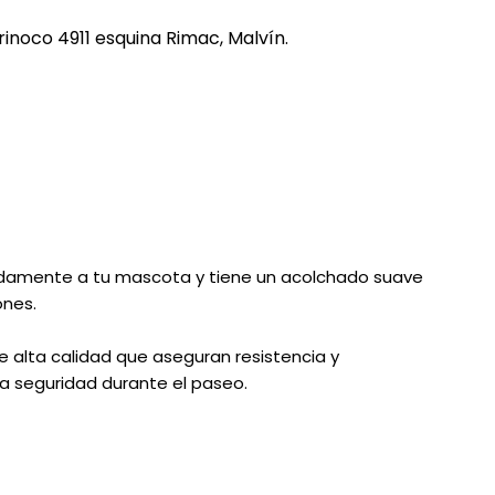
REE CATS
rinoco 4911 esquina Rimac, Malvín.
REE DOGS
DIGREE
YAL CANIN
r todas
amente a tu mascota y tiene un acolchado suave
ones.
e alta calidad que aseguran resistencia y
a seguridad durante el paseo.