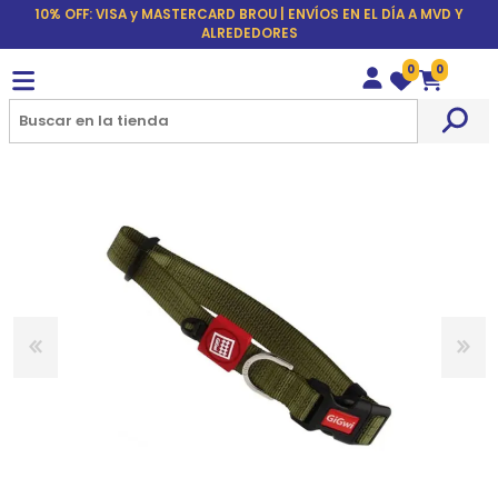
10% OFF: VISA y MASTERCARD BROU | ENVÍOS EN EL DÍA A MVD Y
ALREDEDORES
0
0
Wishlist
Carrito