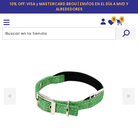
10% OFF: VISA y MASTERCARD BROU | ENVÍOS EN EL DÍA A MVD Y
ALREDEDORES
0
0
Wishlist
Carrito