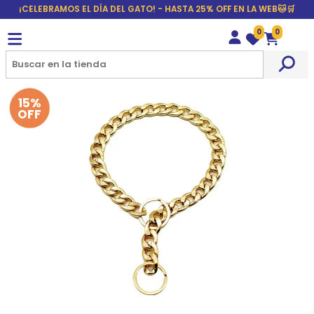
¡CELEBRAMOS EL DÍA DEL GATO! - HASTA 25% OFF EN LA WEB🐱🛒
0
0
Wishlist
Carrito
15%
OFF