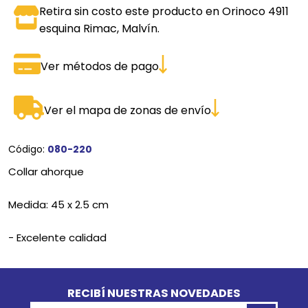
Retira sin costo este producto en Orinoco 4911
esquina Rimac, Malvín.
Ver métodos de pago
Ver el mapa de zonas de envío
Código:
080-220
Collar ahorque
Medida: 45 x 2.5 cm
- Excelente calidad
Go to top
RECIBÍ NUESTRAS NOVEDADES