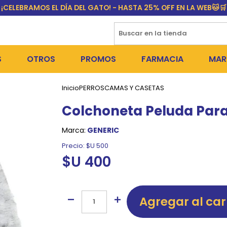
¡CELEBRAMOS EL DÍA DEL GATO! - HASTA 25% OFF EN LA WEB🐱🛒
S
OTROS
PROMOS
FARMACIA
MAR
Inicio
PERROS
CAMAS Y CASETAS
NTOS SECOS
DÍA DEL GATO
MEDICAMENTOS
FR
Colchoneta Peluda Para 
 SNACKS
NTOS HÚMEDOS Y SNACKS
PERROS
PULGUICIDAS Y GARRAPA
EQU
Marca:
GENERIC
 COSMÉTICA
S SANITARIAS
GATOS
COLLARES ISABELINOS Y
BI
Precio:
$U 500
$U 400
NE Y BAÑOS
OUTLET
GR
ADORAS
DEROS Y BEBEDEROS
NY
Agregar al car
TES Y RASCADORES
AS
CORREAS
RES Y ACCESORIOS
MA