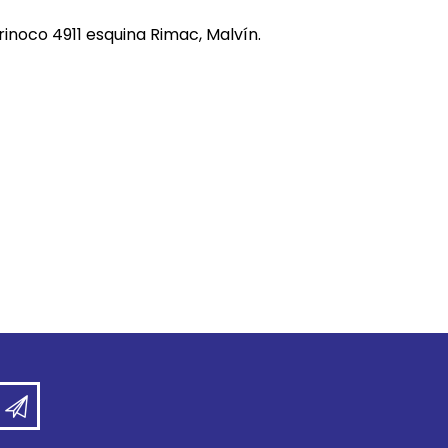
REE CATS
rinoco 4911 esquina Rimac, Malvín.
REE DOGS
DIGREE
YAL CANIN
r todas