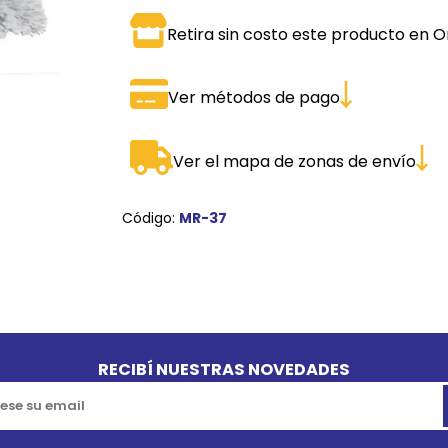
SPORTADORAS
TH
Retira sin costo este producto en O
ROS
S
TH
Ver métodos de pago
PE
RO
Ver el mapa de zonas de envío
Ve
Código:
MR-37
RECIBÍ NUESTRAS NOVEDADES