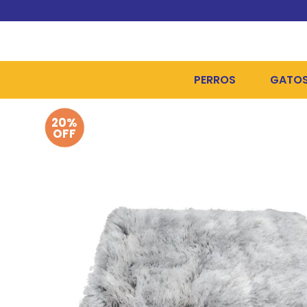
PERROS
GATO
20%
ALIMENTOS SECOS
ALIME
OFF
ALIMENTOS HÚMEDOS Y
ALIME
HIGIENE, PELUQUERÍA Y
ARENA
CAMAS Y CASETAS
HIGIE
BOLSOS Y TRANSPORT
COME
BOLSAS PARA MATERIA
JUGUE
COLLARES, ARNESES Y 
COLLA