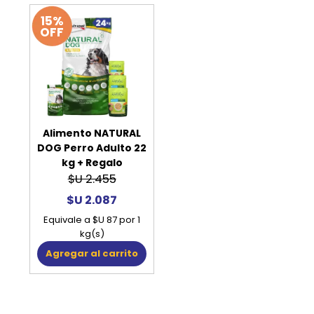
15%
OFF
Alimento NATURAL
DOG Perro Adulto 22
kg + Regalo
$U 2.455
$U 2.087
Equivale a $U 87 por 1
kg(s)
Agregar al carrito