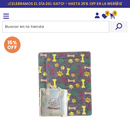
¡CELEBRAMOS EL DÍA DEL GATO! - HASTA 25% OFF EN LA WEB🐱🛒
0
0
Wishlist
Carrito
15%
OFF