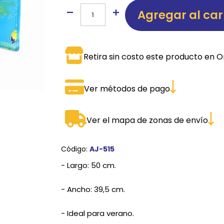
Agregar al car
SPORTADORAS
TH
ROS
S
TH
Retira sin costo este producto en O
PE
RO
Ver métodos de pago
Ve
Ver el mapa de zonas de envío
Código:
AJ-515
- Largo: 50 cm.
- Ancho: 39,5 cm.
- Ideal para verano.