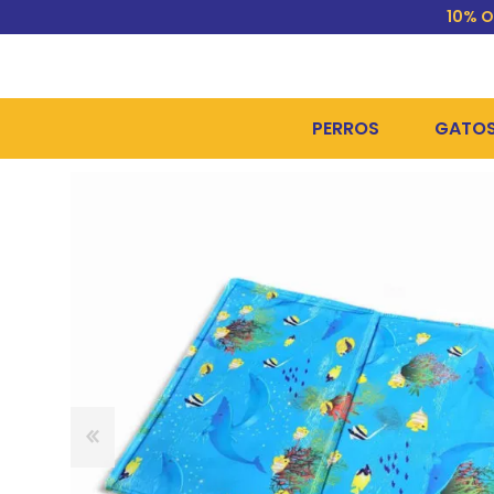
10% O
PERROS
GATO
ALIMENTOS SECOS
ALIME
ALIMENTOS HÚMEDOS Y
ALIME
HIGIENE, PELUQUERÍA Y
ARENA
CAMAS Y CASETAS
HIGIE
BOLSOS Y TRANSPORT
COME
BOLSAS PARA MATERIA
JUGUE
COLLARES, ARNESES Y 
COLLA