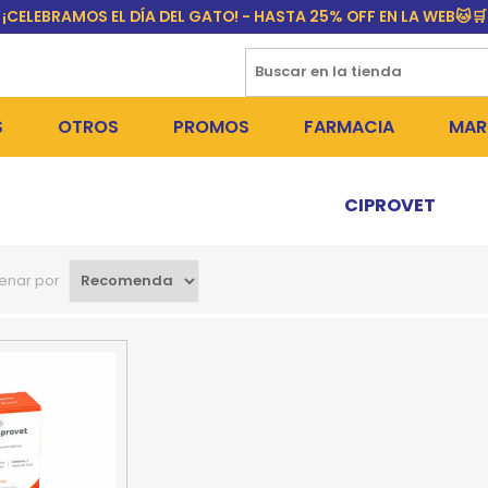
¡CELEBRAMOS EL DÍA DEL GATO! - HASTA 25% OFF EN LA WEB🐱🛒
S
OTROS
PROMOS
FARMACIA
MAR
NTOS SECOS
DÍA DEL GATO
MEDICAMENTOS
FR
CIPROVET
 SNACKS
NTOS HÚMEDOS Y SNACKS
PERROS
PULGUICIDAS Y GARRAPA
EQU
enar por
 COSMÉTICA
S SANITARIAS
GATOS
COLLARES ISABELINOS Y
BI
NE Y BAÑOS
OUTLET
GR
ADORAS
DEROS Y BEBEDEROS
NY
TES Y RASCADORES
AS
CORREAS
RES Y ACCESORIOS
MA