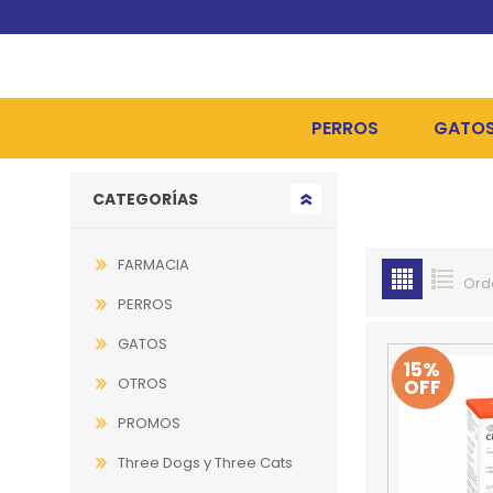
PERROS
GATO
Go to top
CATEGORÍAS
ALIMENTOS SECOS
ALIME
ALIMENTOS HÚMEDOS Y
ALIME
FARMACIA
Ord
HIGIENE, PELUQUERÍA Y
ARENA
PERROS
CAMAS Y CASETAS
HIGIE
GATOS
15%
OTROS
OFF
BOLSOS Y TRANSPORT
COME
PROMOS
BOLSAS PARA MATERIA
JUGUE
Three Dogs y Three Cats
COLLARES, ARNESES Y 
COLLA