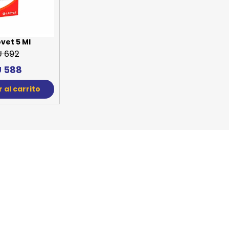
SPORTADORAS
TH
ROS
S
TH
vet 5 Ml
U 692
PE
 588
RO
 al carrito
Ve