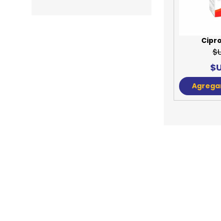
JUGUETES
TRAN
COMEDEROS Y BEBEDE
CAMA
Cipro
$
ROPA
$U
Agregar