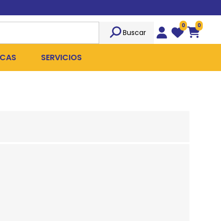
0
0
Buscar
Wishlist
Carrito
CAS
SERVICIOS
OST
Sociedad
TICIDAS
ILIBRIO
Peluquería
 ROPA QUIRÚRGICA
OFRESH
Emergencias
ANPLUS
Exámenes Clínicos
D
Cirugías Coordinadas
TRO
X