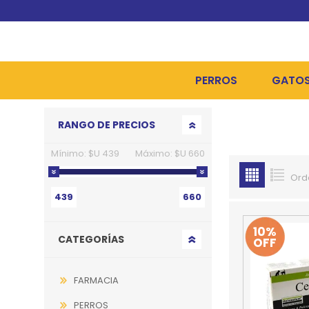
PERROS
GATO
Go to top
RANGO DE PRECIOS
ALIMENTOS SECOS
ALIME
Mínimo:
$U 439
Máximo:
$U 660
ALIMENTOS HÚMEDOS Y
ALIME
Ord
HIGIENE, PELUQUERÍA Y
ARENA
439
660
CAMAS Y CASETAS
HIGIE
10%
CATEGORÍAS
OFF
BOLSOS Y TRANSPORT
COME
BOLSAS PARA MATERIA
JUGUE
FARMACIA
COLLARES, ARNESES Y 
COLLA
PERROS