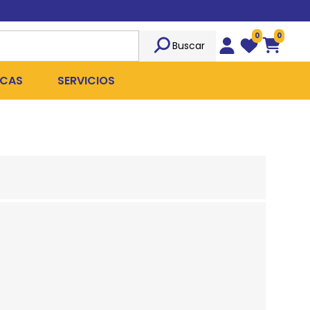
0
0
Buscar
Wishlist
Carrito
CAS
SERVICIOS
OST
Sociedad
TICIDAS
ILIBRIO
Peluquería
 ROPA QUIRÚRGICA
OFRESH
Emergencias
ANPLUS
Exámenes Clínicos
D
Cirugías Coordinadas
TRO
X