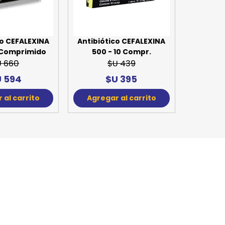
SPORTADORAS
TH
ROS
S
TH
co CEFALEXINA
Antibiótico CEFALEXINA
0 Comprimido
500 - 10 Compr.
PE
U 660
$U 439
 594
$U 395
RO
 al carrito
Agregar al carrito
Ve