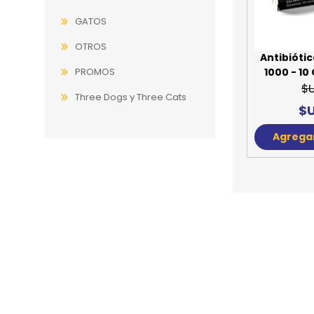
GATOS
JUGUETES
TRAN
OTROS
COMEDEROS Y BEBEDE
CAMA
Antibióti
PROMOS
1000 - 1
ROPA
$
Three Dogs y Three Cats
$U
Agregar