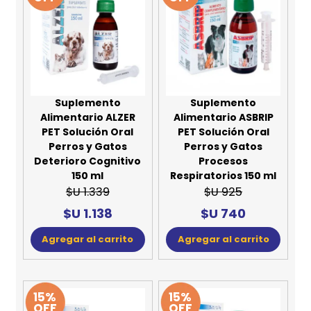
Suplemento
Suplemento
Alimentario ALZER
Alimentario ASBRIP
PET Solución Oral
PET Solución Oral
Perros y Gatos
Perros y Gatos
Deterioro Cognitivo
Procesos
150 ml
Respiratorios 150 ml
$U 1.339
$U 925
$U 1.138
$U 740
Agregar al carrito
Agregar al carrito
15%
15%
OFF
OFF