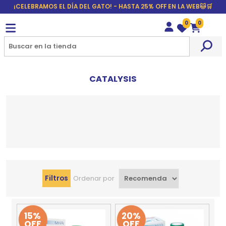
¡CELEBRAMOS EL DÍA DEL GATO! - HASTA 25% OFF EN LA WEB🐱🛒
0
0
Wishlist
Carrito
CATALYSIS
Filtros
Ordenar por
15%
20%
OFF
OFF