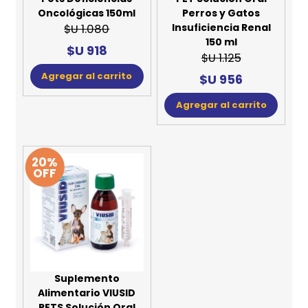
Suplemento
Suplemento
Alimentario OCOXIN
Alimentario RENALOF
Pets Deficiencias
PET Solución Oral
Oncológicas 150ml
Perros y Gatos
Insuficiencia Renal
$U 1.080
150 ml
$U 918
$U 1.125
Agregar al carrito
$U 956
Agregar al carrito
20%
OFF