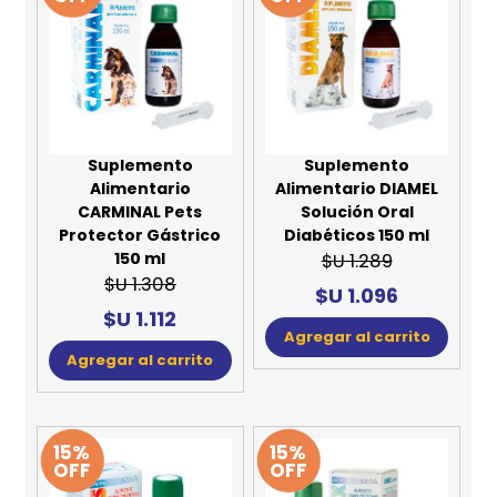
Suplemento
Suplemento
Alimentario
Alimentario DIAMEL
CARMINAL Pets
Solución Oral
Protector Gástrico
Diabéticos 150 ml
150 ml
$U 1.289
$U 1.308
$U 1.096
$U 1.112
Agregar al carrito
Agregar al carrito
15%
15%
OFF
OFF