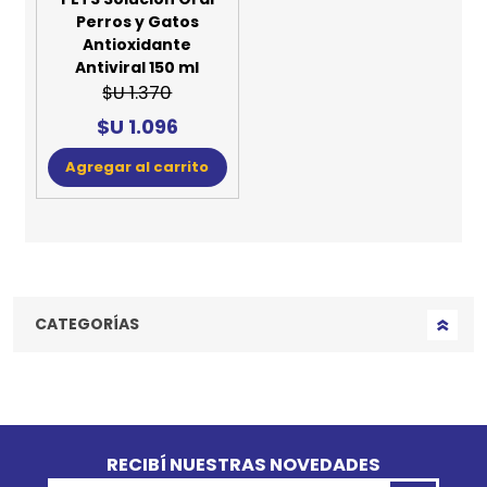
Suplemento
Alimentario VIUSID
PETS Solución Oral
Perros y Gatos
Antioxidante
Antiviral 150 ml
$U 1.370
$U 1.096
Agregar al carrito