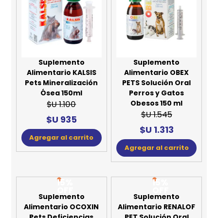
Suplemento
Suplemento
Alimentario KALSIS
Alimentario OBEX
Pets Mineralización
PETS Solución Oral
Ósea 150ml
Perros y Gatos
Obesos 150 ml
$U 1.100
$U 1.545
$U 935
$U 1.313
Agregar al carrito
Agregar al carrito
15%
15%
OFF
OFF