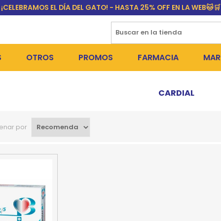
¡CELEBRAMOS EL DÍA DEL GATO! - HASTA 25% OFF EN LA WEB🐱🛒
S
OTROS
PROMOS
FARMACIA
MAR
NTOS SECOS
DÍA DEL GATO
MEDICAMENTOS
FR
CARDIAL
 SNACKS
NTOS HÚMEDOS Y SNACKS
PERROS
PULGUICIDAS Y GARRAPA
EQU
enar por
 COSMÉTICA
S SANITARIAS
GATOS
COLLARES ISABELINOS Y
BI
NE Y BAÑOS
OUTLET
GR
ADORAS
DEROS Y BEBEDEROS
NY
TES Y RASCADORES
AS
CORREAS
RES Y ACCESORIOS
MA