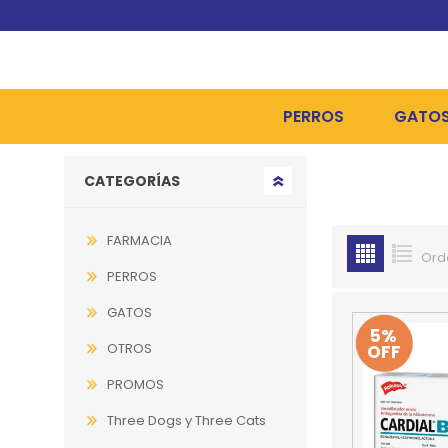
PERROS
GATO
Go to top
CATEGORÍAS
ALIMENTOS SECOS
ALIME
ALIMENTOS HÚMEDOS Y
ALIME
FARMACIA
Ord
HIGIENE, PELUQUERÍA Y
ARENA
PERROS
CAMAS Y CASETAS
HIGIE
GATOS
5%
OTROS
OFF
BOLSOS Y TRANSPORT
COME
PROMOS
BOLSAS PARA MATERIA
JUGUE
Three Dogs y Three Cats
COLLARES, ARNESES Y 
COLLA