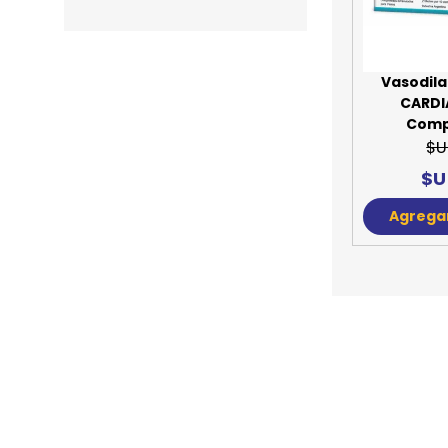
JUGUETES
TRAN
COMEDEROS Y BEBEDE
CAMA
Vasodila
CARDIA
ROPA
Comp
$U
$U
Agregar