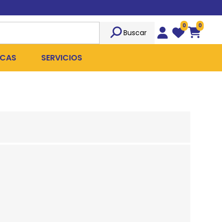
0
0
Buscar
Wishlist
Carrito
CAS
SERVICIOS
OST
Sociedad
TICIDAS
ILIBRIO
Peluquería
 ROPA QUIRÚRGICA
OFRESH
Emergencias
ANPLUS
Exámenes Clínicos
D
Cirugías Coordinadas
TRO
X