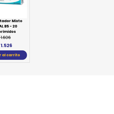
SPORTADORAS
TH
ROS
S
TH
tador Mixto
L B5 - 20
PE
rimidos
 1.606
RO
 1.526
Ve
 al carrito