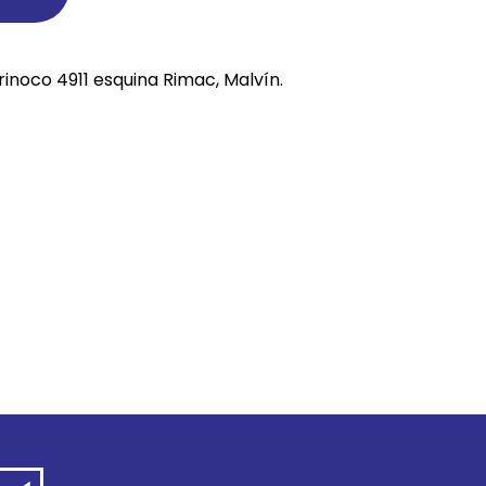
REE CATS
rinoco 4911 esquina Rimac, Malvín.
REE DOGS
DIGREE
YAL CANIN
r todas