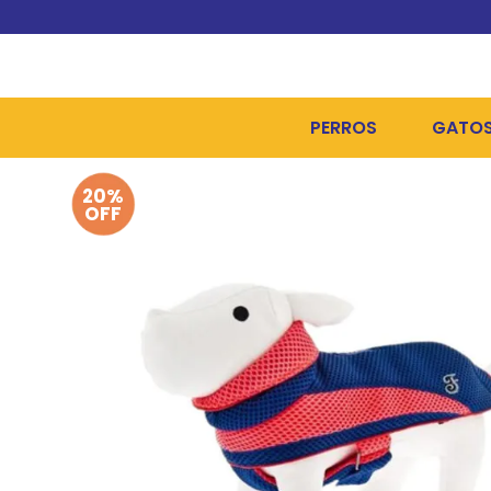
PERROS
GATO
20%
ALIMENTOS SECOS
ALIME
OFF
ALIMENTOS HÚMEDOS Y
ALIME
HIGIENE, PELUQUERÍA Y
ARENA
CAMAS Y CASETAS
HIGIE
BOLSOS Y TRANSPORT
COME
BOLSAS PARA MATERIA
JUGUE
COLLARES, ARNESES Y 
COLLA