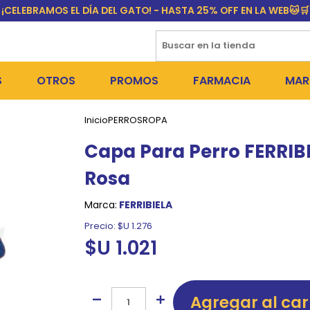
¡CELEBRAMOS EL DÍA DEL GATO! - HASTA 25% OFF EN LA WEB🐱🛒
S
OTROS
PROMOS
FARMACIA
MAR
Inicio
PERROS
ROPA
NTOS SECOS
DÍA DEL GATO
MEDICAMENTOS
FR
Capa Para Perro FERRIBI
 SNACKS
NTOS HÚMEDOS Y SNACKS
PERROS
PULGUICIDAS Y GARRAPA
EQU
Rosa
 COSMÉTICA
S SANITARIAS
GATOS
COLLARES ISABELINOS Y
BI
Marca:
FERRIBIELA
NE Y BAÑOS
OUTLET
GR
Precio:
$U 1.276
$U 1.021
ADORAS
DEROS Y BEBEDEROS
NY
TES Y RASCADORES
AS
Agregar al car
CORREAS
RES Y ACCESORIOS
MA