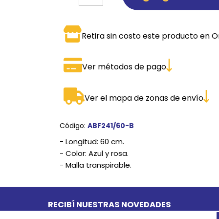
SPORTADORAS
TH
Retira sin costo este producto en O
ROS
S
TH
PE
Ver métodos de pago
RO
Ver el mapa de zonas de envío
Ve
Código:
ABF241/60-B
- Longitud: 60 cm.
- Color: Azul y rosa.
- Malla transpirable.
RECIBÍ NUESTRAS NOVEDADES