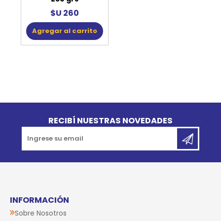
$U 260
Agregar al carrito
Go to top
RECIBÍ NUESTRAS NOVEDADES
INFORMACIÓN
Sobre Nosotros