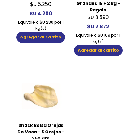
Grandes 15 + 2 kg +
$U 5.250
Regalo
$U 4.200
$U 3.590
Equivale a $U 280 por 1
$U 2.872
kg(s)
Equivale a $U 169 por 1
Agregar al carrito
kg(s)
Agregar al carrito
Snack Bolsa Orejas
De Vaca - 8 Orejas -
250 grs