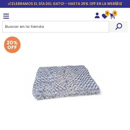
¡CELEBRAMOS EL DÍA DEL GATO! - HASTA 25% OFF EN LA WEB🐱🛒
0
0
Wishlist
Carrito
20%
OFF