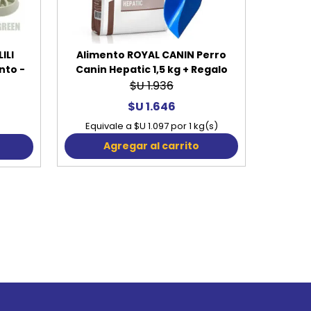
ILI
Alimento ROYAL CANIN Perro
nto -
Canin Hepatic 1,5 kg + Regalo
$U 1.936
$U 1.646
Equivale a $U 1.097 por 1 kg(s)
Agregar al carrito