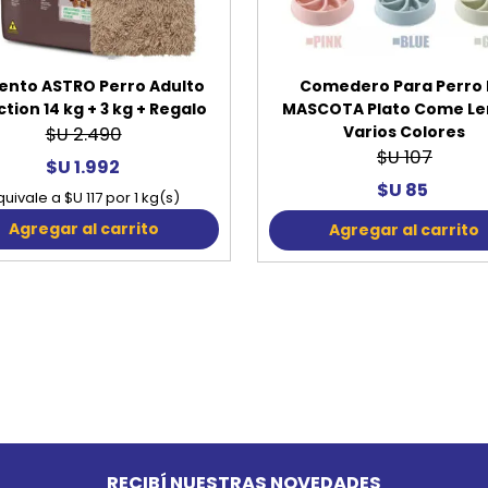
ento ASTRO Perro Adulto
Comedero Para Perro L
ction 14 kg + 3 kg + Regalo
MASCOTA Plato Come Le
Varios Colores
$U 2.490
$U 107
$U 1.992
$U 85
quivale a $U 117 por 1 kg(s)
Agregar al carrito
Agregar al carrito
RECIBÍ NUESTRAS NOVEDADES