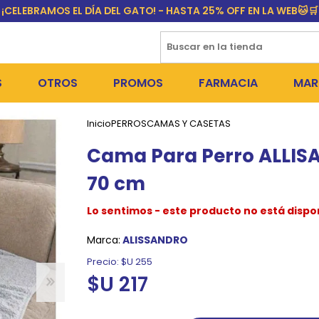
¡CELEBRAMOS EL DÍA DEL GATO! - HASTA 25% OFF EN LA WEB🐱🛒
S
OTROS
PROMOS
FARMACIA
MAR
Inicio
PERROS
CAMAS Y CASETAS
NTOS SECOS
DÍA DEL GATO
MEDICAMENTOS
FR
Cama Para Perro ALLISA
 SNACKS
NTOS HÚMEDOS Y SNACKS
PERROS
PULGUICIDAS Y GARRAPA
EQU
70 cm
 COSMÉTICA
S SANITARIAS
GATOS
COLLARES ISABELINOS Y
BI
Lo sentimos - este producto no está dispo
NE Y BAÑOS
OUTLET
GR
Marca:
ALISSANDRO
ADORAS
DEROS Y BEBEDEROS
NY
Precio:
$U 255
$U 217
TES Y RASCADORES
AS
CORREAS
RES Y ACCESORIOS
MA