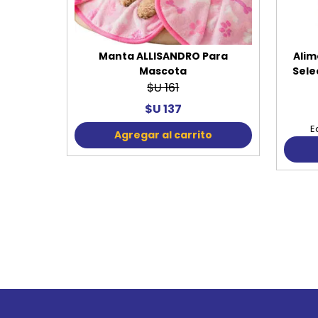
Manta ALLISANDRO Para
Alim
Mascota
Sele
$U 161
$U 137
E
Agregar al carrito
Go to top