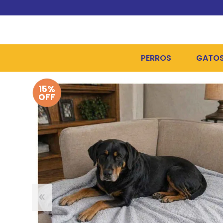
PERROS
GATO
15%
ALIMENTOS SECOS
ALIME
OFF
ALIMENTOS HÚMEDOS Y
ALIME
HIGIENE, PELUQUERÍA Y
ARENA
CAMAS Y CASETAS
HIGIE
BOLSOS Y TRANSPORT
COME
BOLSAS PARA MATERIA
JUGUE
COLLARES, ARNESES Y 
COLLA