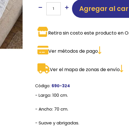
Agregar al car
SPORTADORAS
TH
ROS
S
TH
Retira sin costo este producto en O
PE
RO
Ver métodos de pago
Ve
Ver el mapa de zonas de envío
Código:
690-324
- Largo: 100 cm.
- Ancho: 70 cm.
- Suave y abrigadas.