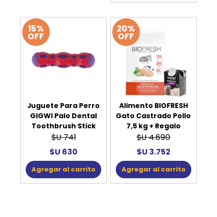
15%
20%
OFF
OFF
Juguete Para Perro
Alimento BIOFRESH
GIGWI Palo Dental
Gato Castrado Pollo
Toothbrush Stick
7,5 kg + Regalo
$U 741
$U 4.690
$U 630
$U 3.752
Agregar al carrito
Agregar al carrito