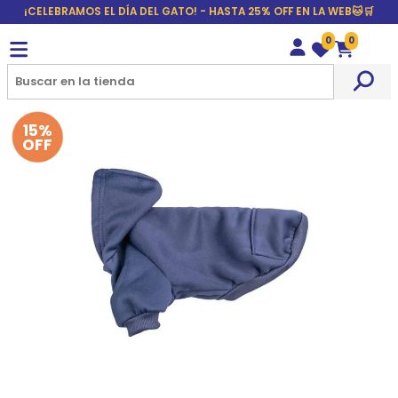
¡CELEBRAMOS EL DÍA DEL GATO! - HASTA 25% OFF EN LA WEB🐱🛒
0
0
Wishlist
Carrito
15%
OFF