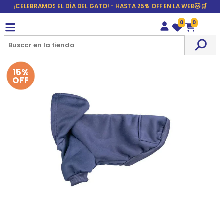
¡CELEBRAMOS EL DÍA DEL GATO! - HASTA 25% OFF EN LA WEB🐱🛒
0
0
Wishlist
Carrito
15%
OFF