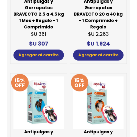
Antipulgas y
Antipulgas y
Garrapatas
Garrapatas
BRAVECTO 2.5 a 4.5 kg
BRAVECTO 20 a 40 kg
1 Mes + Regalo - 1
- 1 Comprimido +
Comprimido
Regalo
$U 361
$U 2.263
$U 307
$U 1.924
Agregar al carrito
Agregar al carrito
15%
15%
OFF
OFF
Antipulgas y
Antipulgas y