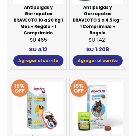
Antipulgas y
Antipulgas y
Garrapatas
Garrapatas
BRAVECTO 10 a 20 kg 1
BRAVECTO 2 a 4.5 kg -
Mes + Regalo - 1
1 Comprimido +
Comprimido
Regalo
$U 485
$U 1.421
$U 412
$U 1.208
Agregar al carrito
Agregar al carrito
15%
15%
OFF
OFF