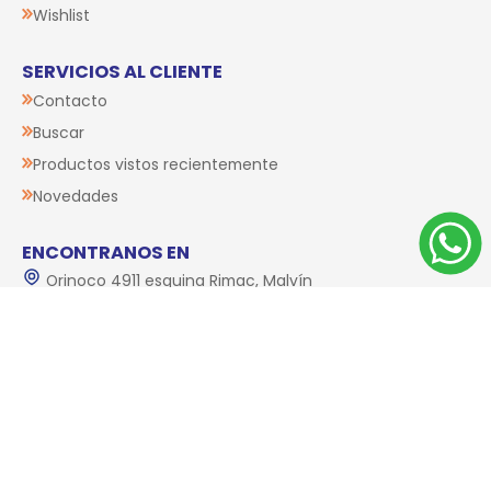
Wishlist
SERVICIOS AL CLIENTE
Contacto
Buscar
Productos vistos recientemente
Novedades
ENCONTRANOS EN
Orinoco 4911 esquina Rimac, Malvín
+(598) 2619 6670
info@espaciomascota.com.uy
Lun a Vier 9:00 - 20:00 Sáb 9:00 - 19:00 Dom 10:00 -
16:00
SEGUÍNOS EN
Facebook
Instagram