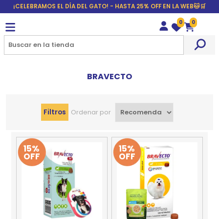
¡CELEBRAMOS EL DÍA DEL GATO! - HASTA 25% OFF EN LA WEB🐱🛒
0
0
Wishlist
Carrito
BRAVECTO
Filtros
Ordenar por
15%
15%
OFF
OFF