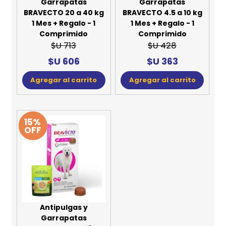
Garrapatas
Garrapatas
BRAVECTO 20 a 40 kg
BRAVECTO 4.5 a 10 kg
1 Mes + Regalo - 1
1 Mes + Regalo - 1
Comprimido
Comprimido
$U 713
$U 428
$U 606
$U 363
Agregar al carrito
Agregar al carrito
15%
OFF
Antipulgas y
Garrapatas