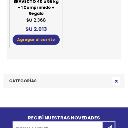
BRAVECTO 40 a 56 kg
- 1 Comprimido +
Regalo
$U 2.368
$U 2.013
Agregar al carrito
CATEGORÍAS
Go to top
RECIBÍ NUESTRAS NOVEDADES