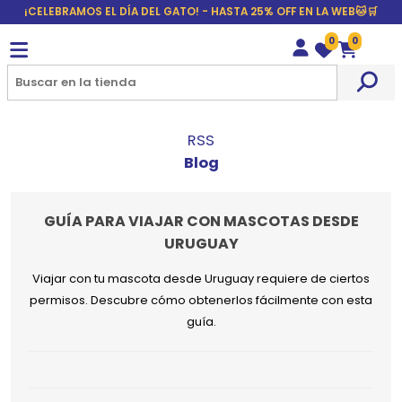
¡CELEBRAMOS EL DÍA DEL GATO! - HASTA 25% OFF EN LA WEB🐱🛒
0
0
Wishlist
Carrito
RSS
Blog
GUÍA PARA VIAJAR CON MASCOTAS DESDE
URUGUAY
Viajar con tu mascota desde Uruguay requiere de ciertos
permisos. Descubre cómo obtenerlos fácilmente con esta
guía.