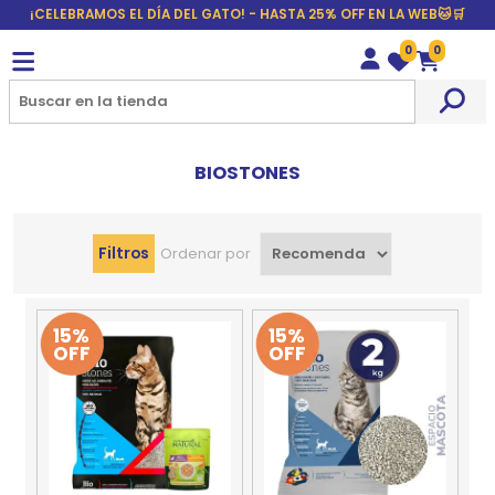
¡CELEBRAMOS EL DÍA DEL GATO! - HASTA 25% OFF EN LA WEB🐱🛒
0
0
Wishlist
Carrito
BIOSTONES
Filtros
Ordenar por
15%
15%
OFF
OFF