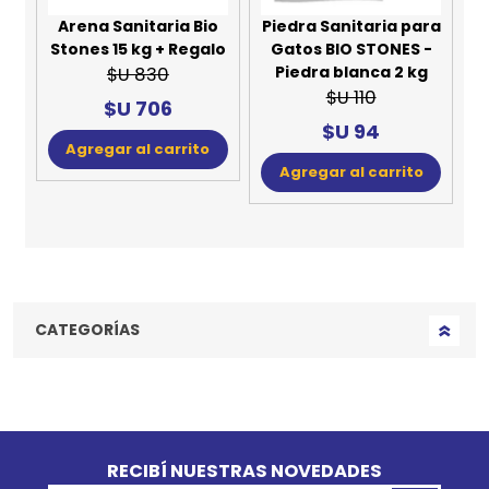
Arena Sanitaria Bio
Piedra Sanitaria para
Stones 15 kg + Regalo
Gatos BIO STONES -
Piedra blanca 2 kg
$U 830
$U 110
$U 706
$U 94
Agregar al carrito
Agregar al carrito
CATEGORÍAS
Go to top
RECIBÍ NUESTRAS NOVEDADES