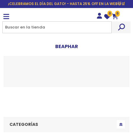
¡CELEBRAMOS EL DÍA DEL GATO! - HASTA 25% OFF EN LA WEB🐱🛒
0
0
Wishlist
Carrito
BEAPHAR
CATEGORÍAS