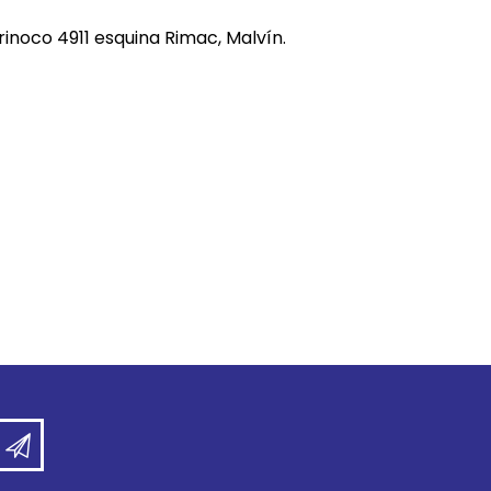
REE CATS
rinoco 4911 esquina Rimac, Malvín.
REE DOGS
DIGREE
YAL CANIN
r todas