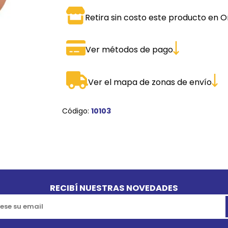
SPORTADORAS
TH
Retira sin costo este producto en O
ROS
S
TH
Ver métodos de pago
PE
RO
Ver el mapa de zonas de envío
Ve
Código:
10103
RECIBÍ NUESTRAS NOVEDADES