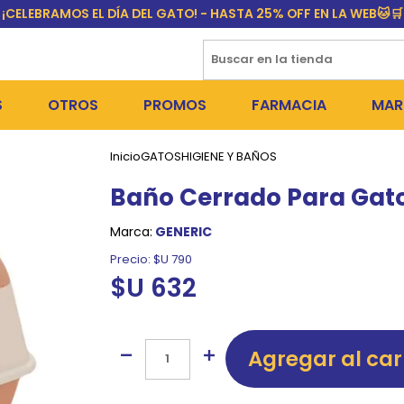
¡CELEBRAMOS EL DÍA DEL GATO! - HASTA 25% OFF EN LA WEB🐱🛒
S
OTROS
PROMOS
FARMACIA
MAR
Inicio
GATOS
HIGIENE Y BAÑOS
NTOS SECOS
DÍA DEL GATO
MEDICAMENTOS
FR
Baño Cerrado Para Gato
 SNACKS
NTOS HÚMEDOS Y SNACKS
PERROS
PULGUICIDAS Y GARRAPA
EQU
Marca:
GENERIC
 COSMÉTICA
S SANITARIAS
GATOS
COLLARES ISABELINOS Y
BI
Precio:
$U 790
$U 632
NE Y BAÑOS
OUTLET
GR
ADORAS
DEROS Y BEBEDEROS
NY
Agregar al car
TES Y RASCADORES
AS
CORREAS
RES Y ACCESORIOS
MA