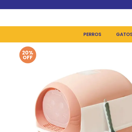
PERROS
GATO
20%
ALIMENTOS SECOS
ALIME
OFF
ALIMENTOS HÚMEDOS Y
ALIME
HIGIENE, PELUQUERÍA Y
ARENA
CAMAS Y CASETAS
HIGIE
BOLSOS Y TRANSPORT
COME
BOLSAS PARA MATERIA
JUGUE
COLLARES, ARNESES Y 
COLLA