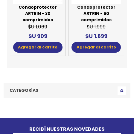
Condoprotector
Condoprotector
ARTRIN - 30
ARTRIN - 60
comprimidos
comprimidos
$U 1.069
$U 1.999
$U 909
$U 1.699
Agregar al carrito
Agregar al carrito
CATEGORÍAS
Go to top
RECIBÍ NUESTRAS NOVEDADES