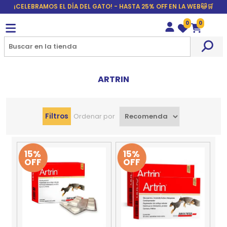
¡CELEBRAMOS EL DÍA DEL GATO! - HASTA 25% OFF EN LA WEB🐱🛒
0
0
Wishlist
Carrito
ARTRIN
Filtros
Ordenar por
15%
15%
OFF
OFF