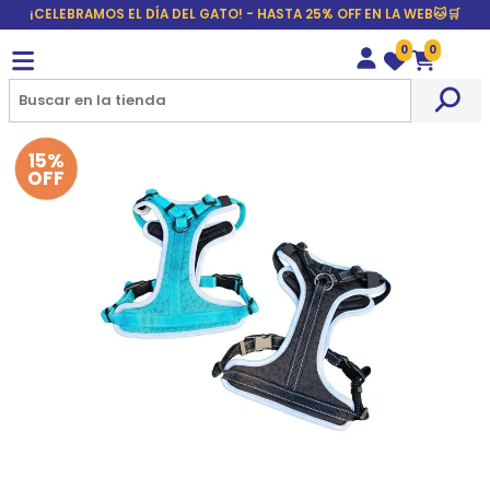
¡CELEBRAMOS EL DÍA DEL GATO! - HASTA 25% OFF EN LA WEB🐱🛒
0
0
Wishlist
Carrito
15%
OFF