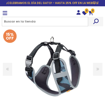
¡CELEBRAMOS EL DÍA DEL GATO! - HASTA 25% OFF EN LA WEB🐱🛒
0
0
Wishlist
Carrito
15%
OFF