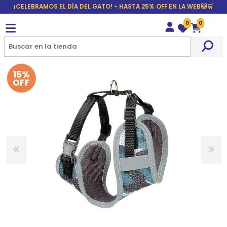
¡CELEBRAMOS EL DÍA DEL GATO! - HASTA 25% OFF EN LA WEB🐱🛒
0
0
Wishlist
Carrito
15%
OFF